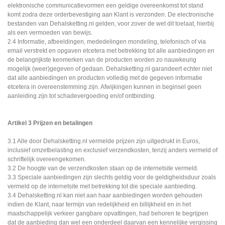
elektronische communicatievormen een geldige overeenkomst tot stand
komt zodra deze orderbevestiging aan Klant is verzonden. De electronische
bestanden van Dehalsketting.nl gelden, voor zover de wet dit toelaat, hierbij
als een vermoeden van bewijs.
2.4 Informatie, afbeeldingen, mededelingen mondeling, telefonisch of via
email verstrekt en opgaven etcetera met betrekking tot alle aanbiedingen en
de belangrijkste kenmerken van de producten worden zo nauwkeurig
mogelijk (weer)gegeven of gedaan. Dehalsketting.nl garandeert echter niet
dat alle aanbiedingen en producten volledig met de gegeven informatie
etcetera in overeenstemming zijn. Afwijkingen kunnen in beginsel geen
aanleiding zijn tot schadevergoeding en/of ontbinding.
Artikel 3 Prijzen en betalingen
3.1 Alle door Dehalsketting.nl vermelde prijzen zijn uitgedrukt in Euros,
inclusief omzetbelasting en exclusief verzendkosten, tenzij anders vermeld of
schriftelijk overeengekomen.
3.2 De hoogte van de verzendkosten staan op de internetsite vermeld.
3.3 Speciale aanbiedingen zijn slechts geldig voor de geldigheidsduur zoals
vermeld op de internetsite met betrekking tot die speciale aanbieding.
3.4 Dehalsketting.nl kan niet aan haar aanbiedingen worden gehouden
indien de Klant, naar termijn van redelijkheid en billijkheid en in het
maatschappelijk verkeer gangbare opvattingen, had behoren te begrijpen
dat de aanbieding dan wel een onderdeel daarvan een kennelijke vergissing