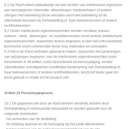
9.1 De Klant erkent uitdrukkelijk dat alle rechten van intellectuele eigendom
van weergegeven informatie, afbeeldingen, mededelingen of andere
uitingen met betrekking tot de sieraden en/of met betrekking tot de
internetsite berusten bij Dehalsketting.nl, haar toeleveranciers of andere
rechthebbenden.
9.2 Onder intellectuele eigendomsrechten worden verstaan octrooi-,
auteurs-, merk-, tekeningen- en modellenrechten en/of andere (intellectuele
eigendoms)rechten, waaronder tevens begrepen al dan niet octrooieerbare
technische en/of commerciële know how, methoden en concepten.
9.3 Het is de Klant verboden gebruik te maken, daaronder het aanbrengen
van wijzigingen begrepen, van de intellectuele eigendomsrechten zoals
beschreven in dit artikel, zoals bijvoorbeeld verveelvoudiging, zonder
uitdrukkelijke voorafgaande schriftelijke toestemming van Dehalsketting.nl,
haar toeleveranciers of andere rechthebbenden, tenzij het louter gaat om
privé gebruik in relatie tot het product zelf.
Artikel 10 Persoonsgegevens
10.1 De gegevens die door de Klant worden verstrekt, worden door
Dehalsketting.nl vertrouwelijk behandeld en worden gebruikt voor de
volgende doeleinden:
· het verwerken van de bestelling;
· de betaling daarvan en de bezorging op het juiste afleveradres·