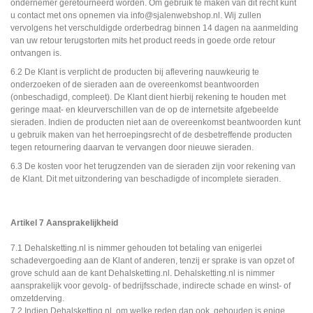
ondernemer geretourneerd worden. Om gebruik te maken van dit recht kunt
u contact met ons opnemen via info@sjalenwebshop.nl. Wij zullen
vervolgens het verschuldigde orderbedrag binnen 14 dagen na aanmelding
van uw retour terugstorten mits het product reeds in goede orde retour
ontvangen is.
6.2 De Klant is verplicht de producten bij aflevering nauwkeurig te
onderzoeken of de sieraden aan de overeenkomst beantwoorden
(onbeschadigd, compleet). De Klant dient hierbij rekening te houden met
geringe maat- en kleurverschillen van de op de internetsite afgebeelde
sieraden. Indien de producten niet aan de overeenkomst beantwoorden kunt
u gebruik maken van het herroepingsrecht of de desbetreffende producten
tegen retournering daarvan te vervangen door nieuwe sieraden.
6.3 De kosten voor het terugzenden van de sieraden zijn voor rekening van
de Klant. Dit met uitzondering van beschadigde of incomplete sieraden.
Artikel 7 Aansprakelijkheid
7.1 Dehalsketting.nl is nimmer gehouden tot betaling van enigerlei
schadevergoeding aan de Klant of anderen, tenzij er sprake is van opzet of
grove schuld aan de kant Dehalsketting.nl. Dehalsketting.nl is nimmer
aansprakelijk voor gevolg- of bedrijfsschade, indirecte schade en winst- of
omzetderving.
7.2 Indien Dehalsketting.nl, om welke reden dan ook, gehouden is enige