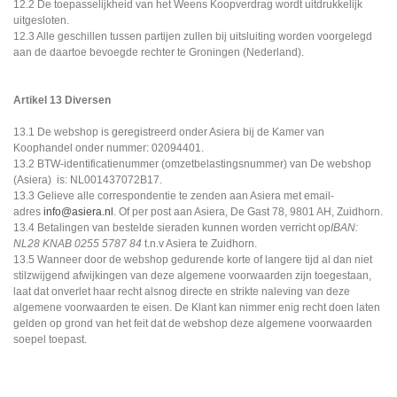
12.2 De toepasselijkheid van het Weens Koopverdrag wordt uitdrukkelijk
uitgesloten.
12.3 Alle geschillen tussen partijen zullen bij uitsluiting worden voorgelegd
aan de daartoe bevoegde rechter te Groningen (Nederland).
Artikel 13 Diversen
13.1 De webshop is geregistreerd onder Asiera bij de Kamer van
Koophandel onder nummer: 02094401.
13.2 BTW-identificatienummer (omzetbelastingsnummer) van De webshop
(Asiera) is: NL001437072B17.
13.3 Gelieve alle correspondentie te zenden aan Asiera met email-
adres
info@asiera.nl
. Of per post aan Asiera, De Gast 78, 9801 AH, Zuidhorn.
13.4 Betalingen van bestelde sieraden kunnen worden verricht op
IBAN:
NL28 KNAB 0255 5787 84
t.n.v Asiera te Zuidhorn.
13.5 Wanneer door de webshop gedurende korte of langere tijd al dan niet
stilzwijgend afwijkingen van deze algemene voorwaarden zijn toegestaan,
laat dat onverlet haar recht alsnog directe en strikte naleving van deze
algemene voorwaarden te eisen. De Klant kan nimmer enig recht doen laten
gelden op grond van het feit dat de webshop deze algemene voorwaarden
soepel toepast.