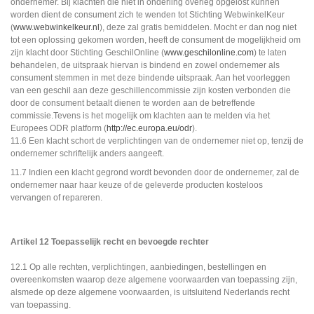
ondernemer. Bij klachten die niet in onderling overleg opgelost kunnen
worden dient de consument zich te wenden tot Stichting WebwinkelKeur
(
www.webwinkelkeur.nl
), deze zal gratis bemiddelen. Mocht er dan nog niet
tot een oplossing gekomen worden, heeft de consument de mogelijkheid om
zijn klacht door Stichting GeschilOnline (
www.geschilonline.com
) te laten
behandelen, de uitspraak hiervan is bindend en zowel ondernemer als
consument stemmen in met deze bindende uitspraak. Aan het voorleggen
van een geschil aan deze geschillencommissie zijn kosten verbonden die
door de consument betaalt dienen te worden aan de betreffende
commissie.Tevens is het mogelijk om klachten aan te melden via het
Europees ODR platform (
http://ec.europa.eu/odr
).
11.6 Een klacht schort de verplichtingen van de ondernemer niet op, tenzij de
ondernemer schriftelijk anders aangeeft.
11.7 Indien een klacht gegrond wordt bevonden door de ondernemer, zal de
ondernemer naar haar keuze of de geleverde producten kosteloos
vervangen of repareren.
Artikel 12 Toepasselijk recht en bevoegde rechter
12.1 Op alle rechten, verplichtingen, aanbiedingen, bestellingen en
overeenkomsten waarop deze algemene voorwaarden van toepassing zijn,
alsmede op deze algemene voorwaarden, is uitsluitend Nederlands recht
van toepassing.