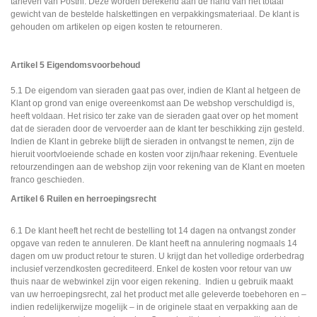
tarieven van Postnl. Deze worden berekend aan de hand van het totaal
gewicht van de bestelde halskettingen en verpakkingsmateriaal. De klant is
gehouden om artikelen op eigen kosten te retourneren.
Artikel 5 Eigendomsvoorbehoud
5.1 De eigendom van sieraden gaat pas over, indien de Klant al hetgeen de
Klant op grond van enige overeenkomst aan De webshop verschuldigd is,
heeft voldaan. Het risico ter zake van de sieraden gaat over op het moment
dat de sieraden door de vervoerder aan de klant ter beschikking zijn gesteld.
Indien de Klant in gebreke blijft de sieraden in ontvangst te nemen, zijn de
hieruit voortvloeiende schade en kosten voor zijn/haar rekening. Eventuele
retourzendingen aan de webshop zijn voor rekening van de Klant en moeten
franco geschieden.
Artikel 6 Ruilen en herroepingsrecht
6.1 De klant heeft het recht de bestelling tot 14 dagen na ontvangst zonder
opgave van reden te annuleren. De klant heeft na annulering nogmaals 14
dagen om uw product retour te sturen. U krijgt dan het volledige orderbedrag
inclusief verzendkosten gecrediteerd. Enkel de kosten voor retour van uw
thuis naar de webwinkel zijn voor eigen rekening. Indien u gebruik maakt
van uw herroepingsrecht, zal het product met alle geleverde toebehoren en –
indien redelijkerwijze mogelijk – in de originele staat en verpakking aan de