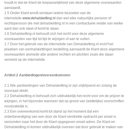
houdt in dat de Klant de toepasselijkheid van deze algemene voorwaarden
aanvaardt.
1.5 Onder Klant wordt verstaan iedere bezoeker van de
internetsite
www.dehalsketting.nl
dan wel elke natuurlijke persoon of
rechtspersoon die met dehalsketting.nl in een contractuele relatie van welke
aard dan ook staat of komt te staan.
1.6 Dehalsketting.nl behoudt zich het recht voor deze algemene
voorwaarden van tijd tot tijd te wijzigen of aan te vullen.
1.7 Door het gebruik van de internetsite van Dehalsketting.nl en/of het
plaatsen van eenhalskettingen bestelling aanvaardt de Klant deze algemene
voorwaarden alsmede alle andere rechten en plichten zoals die staan
vermeld op de internetsite.
Artikel 2 Aanbiedingen/overeenkomsten
2.1 Alle aanbiedingen van Dehalsketting.nl zijn vrijblijvend en zolang de
voorraad strekt.
2.2 Dehalsketting.nl behoudt zich uitdrukkelijk het recht voor om de prijzen te
wijzigen, in het bijzonder wanneer dat op grond van (wettelijke) voorschriften
noodzakelijk is.
2.3 Een overeenkomst komt tot stand op het moment dat een
orderbevestiging van een door de Klant verstrekte opdracht per email is
verzonden naar het door de Klant opgegeven email-adres. De Klant en
Dehalsketting.nl komen uitdrukkelijk overeen dat door gebruik te maken van