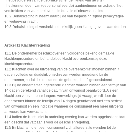
· het bevorderen van de gebruikersvriendelijkheid van de site·
· het kunnen doen van (gepersonaliseerde) aanbiedingen en acties of het
verstrekken van voor u relevante informatie of nieuwsbulletins
10.2 Dehalsketting.nl neemt daarbij de van toepassing zijnde privacyregel-
en wetgeving in acht.
10.3 Dehalsketting.nl verstrekt uitdrukkelijk geen klantgegevens aan derden.
Artikel 11 Klachtenregeling
11.1 De ondernemer beschikt over een voldoende bekend gemaakte
klachtenprocedure en behandelt de klacht overeenkomstig deze
klachtenprocedure.
11.2 Klachten over de uitvoering van de overeenkomst moeten binnen 7
dagen volledig en duidelijk omschreven worden ingediend bij de
ondernemer, nadat de consument de gebreken heeft geconstateerd.
11.3 Bij de ondernemer ingediende klachten worden binnen een termijn van
14 dagen gerekend vanaf de datum van ontvangst beantwoord. Als een
klacht een voorzienbaar langere verwerkingstijd vraagt, wordt door de
ondernemer binnen de termijn van 14 dagen geantwoord met een bericht
van ontvangst en een indicatie wanneer de consument een meer uitvoerig
antwoord kan verwachten.
11.4 Indien de klacht niet in onderling overleg kan worden opgelost ontstaat
een geschil dat vatbaar is voor de geschillenregeling.
11.5 Bij klachten dient een consument zich allereerst te wenden tot de