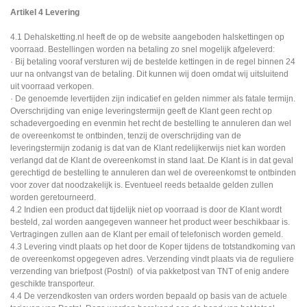
Artikel 4 Levering
4.1 Dehalsketting.nl heeft de op de website aangeboden halskettingen op
voorraad. Bestellingen worden na betaling zo snel mogelijk afgeleverd:
· Bij betaling vooraf versturen wij de bestelde kettingen in de regel binnen 24
uur na ontvangst van de betaling. Dit kunnen wij doen omdat wij uitsluitend
uit voorraad verkopen.
· De genoemde levertijden zijn indicatief en gelden nimmer als fatale termijn.
Overschrijding van enige leveringstermijn geeft de Klant geen recht op
schadevergoeding en evenmin het recht de bestelling te annuleren dan wel
de overeenkomst te ontbinden, tenzij de overschrijding van de
leveringstermijn zodanig is dat van de Klant redelijkerwijs niet kan worden
verlangd dat de Klant de overeenkomst in stand laat. De Klant is in dat geval
gerechtigd de bestelling te annuleren dan wel de overeenkomst te ontbinden
voor zover dat noodzakelijk is. Eventueel reeds betaalde gelden zullen
worden geretourneerd.
4.2 Indien een product dat tijdelijk niet op voorraad is door de Klant wordt
besteld, zal worden aangegeven wanneer het product weer beschikbaar is.
Vertragingen zullen aan de Klant per email of telefonisch worden gemeld.
4.3 Levering vindt plaats op het door de Koper tijdens de totstandkoming van
de overeenkomst opgegeven adres. Verzending vindt plaats via de reguliere
verzending van briefpost (Postnl) of via pakketpost van TNT of enig andere
geschikte transporteur.
4.4 De verzendkosten van orders worden bepaald op basis van de actuele