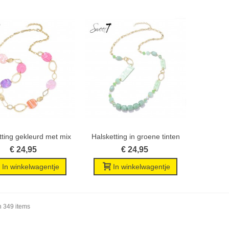
tting gekleurd met mix
Halsketting in groene tinten
Wenslijst
Wenslijst
van...
met...
€ 24,95
€ 24,95
In winkelwagentje
In winkelwagentje
n 349 items