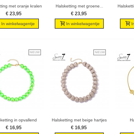
ting met oranje kralen
Halsketting met groene...
Halskett
Wenslijst
Wenslijst
en...
€ 23,95
€ 23,95
In winkelwagentje
In winkelwagentje
I
NIEUW
NIEUW
ketting in opvallend
Halsketting met beige hartjes
Ha
Wenslijst
Wenslijst
groen...
en...
g
€ 16,95
€ 16,95