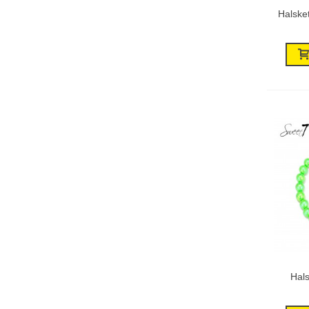
Halsket
Hals