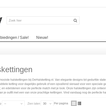
biedingen / Sale!
Nieuw!
kettingen
ooiste halskettingen bij DeHalsketting.nl. Van elegante designs tot gedurfde stateme
btiele ketting voor dagelijks gebruik of een opvallend sieraad voor een speciale gel
r, en edelstenen voor de perfecte match met je look. Onze halskettingen zijn ontwor
an je outfit met een van onze prachtige kettingen. Vind vandaag nog de perfecte hals
Per pagina
op
--
Zien laten
30