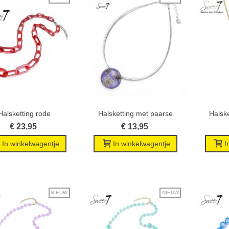
Halsketting rode
Halsketting met paarse
Halske
Wenslijst
Wenslijst
schakelketting...
ronde hanger
€ 23,95
€ 13,95
In winkelwagentje
In winkelwagentje
I
NIEUW
NIEUW