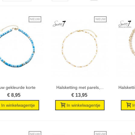
NIEUW
NIEUW
uw gekleurde korte
Halsketting met parels,...
Halskett
Wenslijst
Wenslijst
halsketting
€ 8,95
€ 13,95
In winkelwagentje
In winkelwagentje
I
NIEUW
NIEUW