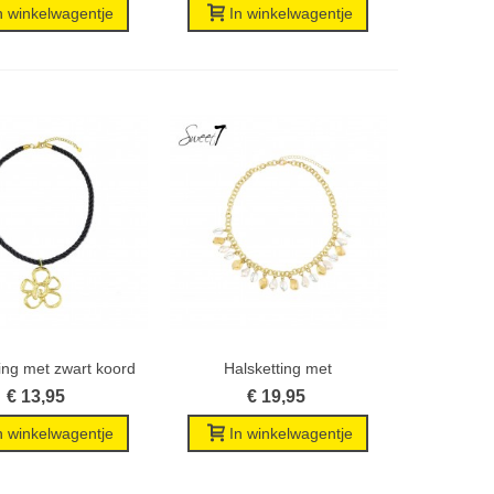
n winkelwagentje
In winkelwagentje
ing met zwart koord
Halsketting met
Wenslijst
Wenslijst
en...
goudkleurige...
€ 13,95
€ 19,95
n winkelwagentje
In winkelwagentje