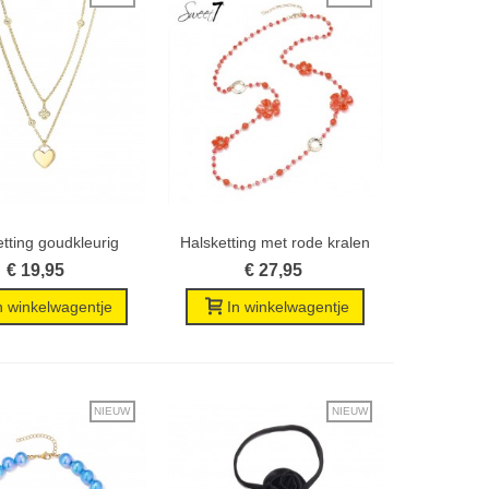
tting goudkleurig
Halsketting met rode kralen
Wenslijst
Wenslijst
met...
en...
€ 19,95
€ 27,95
n winkelwagentje
In winkelwagentje
NIEUW
NIEUW