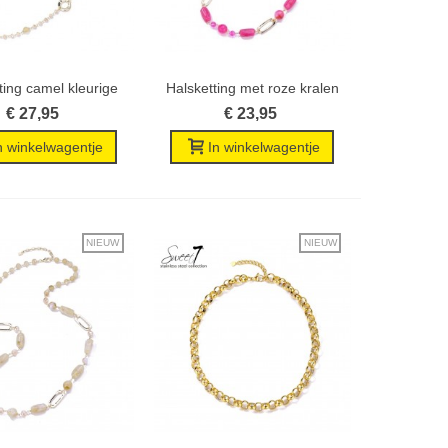
ting camel kleurige
Halsketting met roze kralen
Wenslijst
Wenslijst
tint...
en...
€ 27,95
€ 23,95
n winkelwagentje
In winkelwagentje
NIEUW
NIEUW