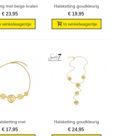
ing met beige kralen
Halsketting goudkleurig
Wenslijst
Wenslijst
en...
met...
€ 23,95
€ 19,95
n winkelwagentje
In winkelwagentje
lsketting met
Halsketting goudkleurig
Wenslijst
Wenslijst
oudkleurige...
met...
€ 17,95
€ 24,95