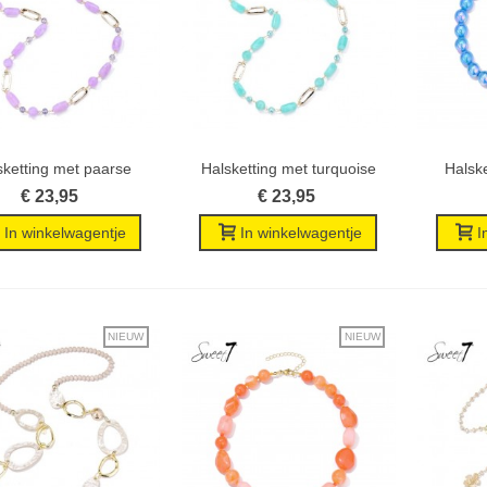
sketting met paarse
Halsketting met turquoise
Halsk
Wenslijst
Wenslijst
kralen en...
kralen...
€ 23,95
€ 23,95
In winkelwagentje
In winkelwagentje
I
NIEUW
NIEUW