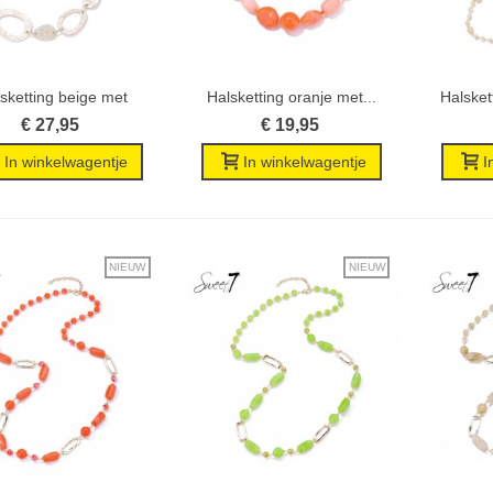
sketting beige met
Halsketting oranje met...
Halsket
Wenslijst
Wenslijst
neutrale...
€ 27,95
€ 19,95
In winkelwagentje
In winkelwagentje
I
NIEUW
NIEUW