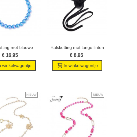
etting met blauwe
Halsketting met lange linten
Wenslijst
Wenslijst
kralen
en...
€ 16,95
€ 8,95
n winkelwagentje
In winkelwagentje
NIEUW
NIEUW