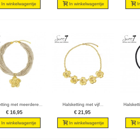
In winkelwagentje
In winkelwagentje
I
tting met meerdere...
Halsketting met vijf...
Halskett
Wenslijst
Wenslijst
€ 16,95
€ 21,95
In winkelwagentje
In winkelwagentje
I