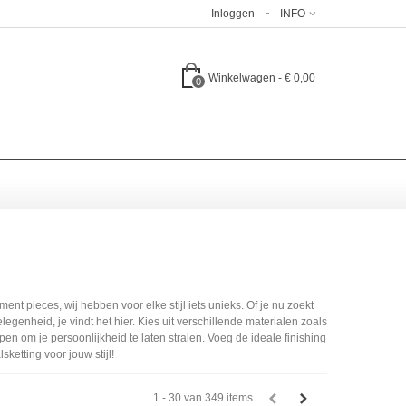
Inloggen
INFO
Winkelwagen
-
€ 0,00
0
nt pieces, wij hebben voor elke stijl iets unieks. Of je nu zoekt
egenheid, je vindt het hier. Kies uit verschillende materialen zoals
pen om je persoonlijkheid te laten stralen. Voeg de ideale finishing
ketting voor jouw stijl!
1 - 30 van 349 items