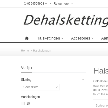
(t) 0594505908
Retourneren
Halskettingen
Accesoires
Aan
Home
>
Halskettingen
Verfijn
Hals
Sluiting
Ontdek de m
naar een su
Geen filters
goud, zilve
touch toe a
Aanbiedingen
15
Sorteer 