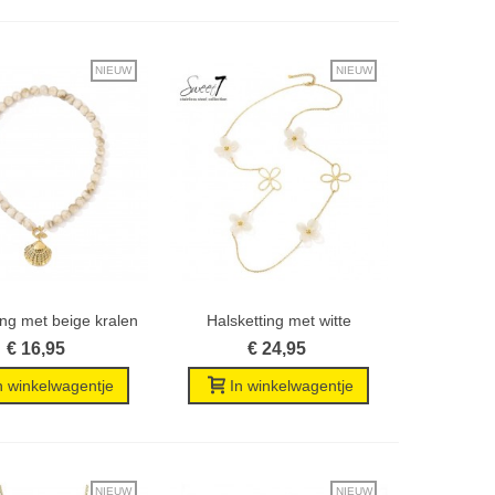
NIEUW
NIEUW
ing met beige kralen
Halsketting met witte
Wenslijst
Wenslijst
en...
bloemen en...
€ 16,95
€ 24,95
n winkelwagentje
In winkelwagentje
NIEUW
NIEUW