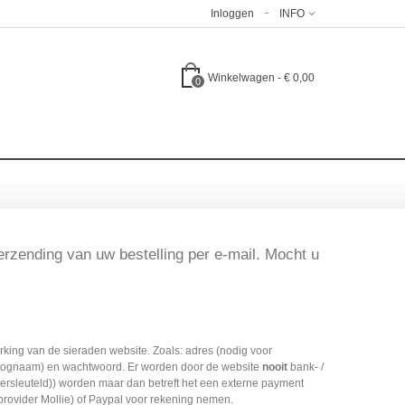
Inloggen
INFO
Winkelwagen
-
€ 0,00
0
verzending van uw bestelling per e-mail. Mocht u
erking van de sieraden website. Zoals: adres (nodig voor
(inlognaam) en wachtwoord. Er worden door de website
nooit
bank- /
versleuteld)) worden maar dan betreft het een externe payment
 provider Mollie) of Paypal voor rekening nemen.