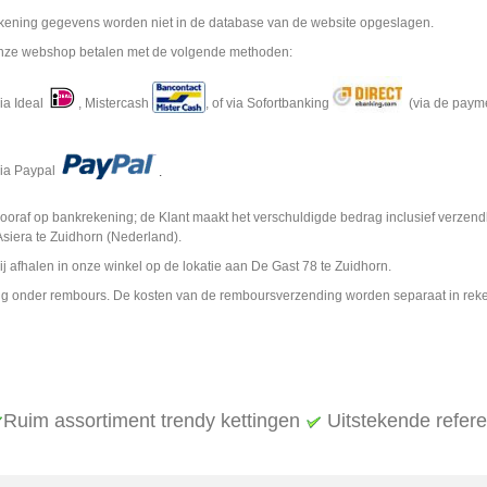
kening gegevens worden niet in de database van de website opgeslagen.
onze webshop betalen met de volgende methoden:
ia Ideal
, Mistercash
, of via Sofortbanking
(via de payme
via Paypal
.
 vooraf op bankrekening; de Klant maakt het verschuldigde bedrag inclusief verze
siera te Zuidhorn (Nederland).
bij afhalen in onze winkel op de lokatie aan De Gast 78 te Zuidhorn.
ng onder rembours. De kosten van de remboursverzending worden separaat in rek
Ruim assortiment trendy kettingen
Uitstekende refer