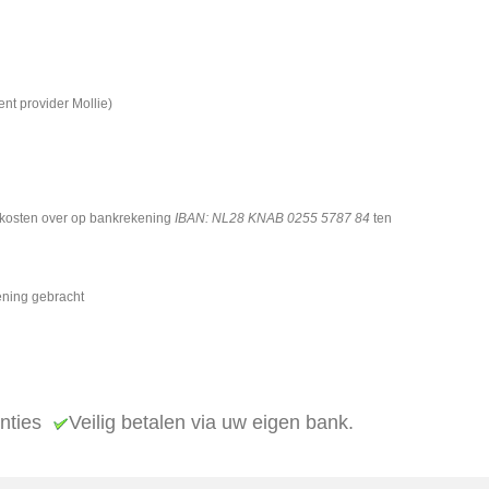
nt provider Mollie)
ndkosten over op bankrekening
IBAN: NL28 KNAB 0255 5787 84
ten
ening gebracht
enties
Veilig betalen via uw eigen bank.