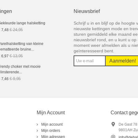
ingen
Nieuwsbrief
Schrijf u in en blijf op de hoogte
ekleurde lange halsketting
nieuwste kettingen mode en tren
€ 24,95
 7,48
sturen gemiddeld elke maand e
nieuwsbrief rond, en u kunt u op 
arelhalsketting van kleine
moment weer afmelden als u niet
ematteerde bruine...
geïnteresseerd bent.
€ 13,95
 6,97
Aanmelden!
rendy choker met mooie
linsterende...
€ 9,95
 7,46
Mijn Account
Contact geg
Mijn account
De Gast 78
9801AH Zui
Mijn orders
Mijn adressen
info@dehals