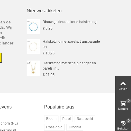
Nieuwe artikelen
 van de
Blauw gekleurde korte halsketting
ds. Wij
€ 8,95
en
elk
Halsketting met parels, transparante
 langer
en...
€ 13,95
Halsketting met schelp hanger en
parels in...
€ 21,95
Boven
0
evens
Populaire tags
Mandje
Bloem
Parel
Swarovski
0
dhorn (NL)
Rose gold
Zirconia
Bekeken
ketting.nl