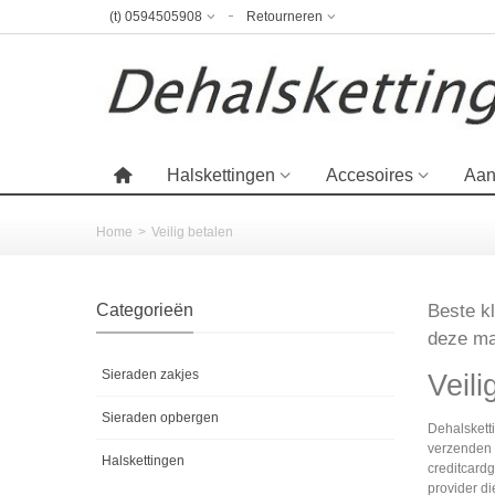
(t) 0594505908
Retourneren
Halskettingen
Accesoires
Aan
Home
>
Veilig betalen
Categorieën
Beste kl
deze ma
Sieraden zakjes
Veili
Sieraden opbergen
Dehalsketti
verzenden 
Halskettingen
creditcard
provider di