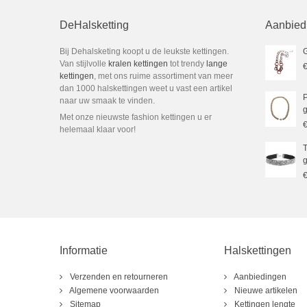
DeHalsketting
Aanbied
Bij Dehalsketing koopt u de leukste kettingen.
G
Van stijlvolle
kralen kettingen
tot trendy
lange
€
kettingen
, met ons ruime assortiment van meer
dan 1000 halskettingen weet u vast een artikel
P
naar uw smaak te vinden.
g
Met onze nieuwste fashion kettingen u er
€
helemaal klaar voor!
T
g
€
Informatie
Halskettingen
Verzenden en retourneren
Aanbiedingen
Algemene voorwaarden
Nieuwe artikelen
Sitemap
Kettingen lengte