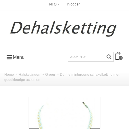
INFO
Inloggen
Menu
0
Home
>
Halskettingen
>
Groen
>
Dunne mintgroene schakelketting met
goudkleurige accenten